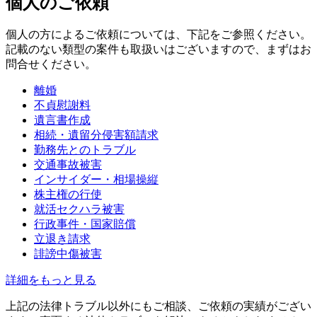
個人のご依頼
個人の方によるご依頼については、下記をご参照ください。
記載のない類型の案件も取扱いはございますので、まずはお
問合せください。
離婚
不貞慰謝料
遺言書作成
相続・遺留分侵害額請求
勤務先とのトラブル
交通事故被害
インサイダー・相場操縦
株主権の行使
就活セクハラ被害
行政事件・国家賠償
立退き請求
誹謗中傷被害
詳細をもっと見る
上記の法律トラブル以外にもご相談、ご依頼の実績がござい