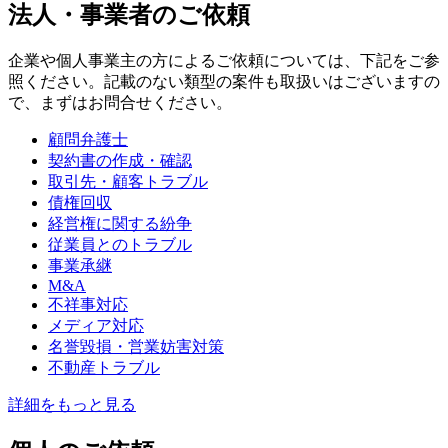
法人・事業者のご依頼
企業や個人事業主の方によるご依頼については、下記をご参
照ください。記載のない類型の案件も取扱いはございますの
で、まずはお問合せください。
顧問弁護士
契約書の作成・確認
取引先・顧客トラブル
債権回収
経営権に関する紛争
従業員とのトラブル
事業承継
M&A
不祥事対応
メディア対応
名誉毀損・営業妨害対策
不動産トラブル
詳細をもっと見る